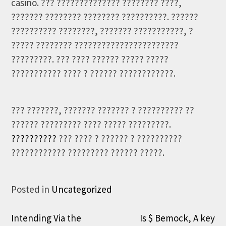
casino. ??? ?????????????? ???????? ????,
??????? ???????? ???????? ??????????. ??????
?????????? ????????, ??????? ???????????, ?
????? ???????? ???????????????????????
?????????. ??? ???? ?????? ????? ?????
??????????? ???? ? ?????? ????????????.
??? ???????, ??????? ??????? ? ?????????? ??
?????? ????????? ???? ????? ?????????.
??????????
??? ???? ? ?????? ? ??????????
???????????? ????????? ?????? ?????.
Posted in
Uncategorized
Post
Intending Via the
Is $ Bemock, A key