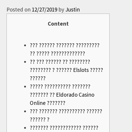
Posted on
12/27/2019
by
Justin
Content
??? ?????? ??????? ?????????
?? ????? ?????????????
?? ??? ?????? ?? ????????
???????? ? ?????? Elslots ?????
??????
????? ?????????? ???????
??????? ?? Eldorado Casino
Online ???????
??? ??????? ?????????? ??????
?????? ?
??????? ???????????? ??????