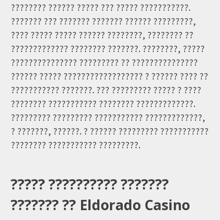
???????? ?????? ????? ??? ????? ???????????.
??????? ??? ??????? ??????? ?????? ?????????,
???? ????? ????? ?????? ????????, ???????? ??
????????????? ???????? ???????. ????????, ?????
??????????????? ????????? ?? ???????????????
?????? ????? ?????????????????? ? ?????? ???? ??
??????????? ???????. ??? ????????? ????? ? ????
???????? ??????????? ???????? ?????????????.
????????? ????????? ??????????? ?????????????,
? ???????, ??????. ? ?????? ????????? ???????????
???????? ??????????? ?????????.
????? ?????????? ???????
??????? ?? Eldorado Casino