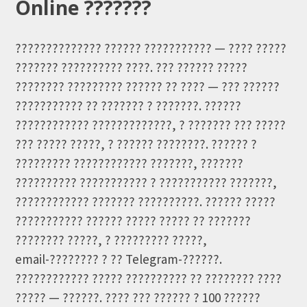
Online ???????
?????????????? ?????? ??????????? — ???? ?????
??????? ?????????? ????. ??? ?????? ?????
???????? ????????? ?????? ?? ???? — ??? ??????
??????????? ?? ??????? ? ???????. ??????
???????????? ?????????????, ? ??????? ??? ?????
??? ????? ?????, ? ?????? ????????. ?????? ?
????????? ???????????? ???????, ???????
?????????? ??????????? ? ??????????? ???????,
???????????? ??????? ??????????. ?????? ?????
??????????? ?????? ????? ????? ?? ???????
???????? ?????, ? ????????? ?????,
email-???????? ? ?? Telegram-??????.
???????????? ????? ?????????? ?? ???????? ????
????? — ??????. ???? ??? ?????? ? 100 ??????