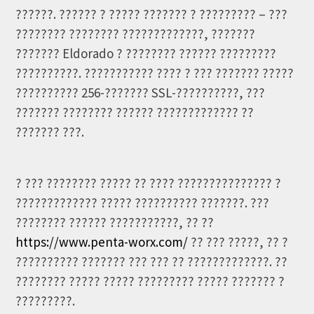
??????. ?????? ? ????? ??????? ? ????????? – ???
???????? ???????? ?????????????, ???????
??????? Eldorado ? ???????? ?????? ?????????
??????????. ??????????? ???? ? ??? ??????? ?????
?????????? 256-??????? SSL-??????????, ???
??????? ???????? ?????? ????????????? ??
??????? ???.
? ??? ???????? ????? ?? ???? ??????????????? ?
????????????? ????? ?????????? ???????. ???
???????? ?????? ???????????, ?? ??
https://www.penta-worx.com/
?? ??? ?????, ?? ?
?????????? ??????? ??? ??? ?? ?????????????. ??
???????? ????? ????? ????????? ????? ??????? ?
?????????.