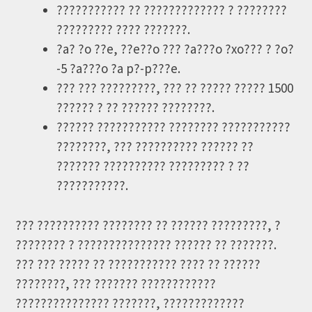
??????????? ?? ????????????? ? ????????
????????? ???? ???????.
?a? ?o ??e, ??e??o ??? ?a???o ?xo??? ? ?o?
-5 ?a???o ?a p?-p???e.
??? ??? ?????????, ??? ?? ????? ????? 1500
?????? ? ?? ?????? ????????.
?????? ??????????? ???????? ???????????
????????, ??? ?????????? ?????? ??
??????? ?????????? ????????? ? ??
???????????.
??? ?????????? ???????? ?? ?????? ?????????, ?
???????? ? ??????????????? ?????? ?? ???????.
??? ??? ????? ?? ??????????? ???? ?? ??????
????????, ??? ??????? ????????????
??????????????? ???????, ?????????????