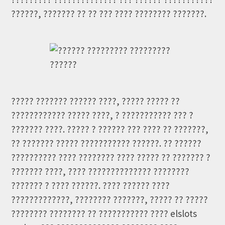
??????, ??????? ?? ?? ??? ???? ???????? ???????.
????? ??????? ?????? ????, ????? ????? ??
???????????? ????? ????, ? ??????????? ??? ?
??????? ????. ????? ? ?????? ??? ???? ?? ???????,
?? ??????? ????? ??????????? ??????. ?? ??????
?????????? ???? ???????? ???? ????? ?? ??????? ?
??????? ????, ???? ?????????????? ????????
??????? ? ???? ??????. ???? ?????? ????
?????????????, ???????? ???????, ????? ?? ?????
???????? ???????? ?? ??????????? ???? elslots