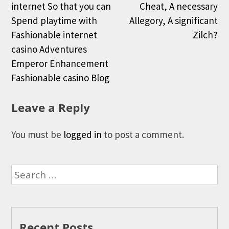
internet So that you can
Cheat, A necessary
navigation
Spend playtime with
Allegory, A significant
Fashionable internet
Zilch?
casino Adventures
Emperor Enhancement
Fashionable casino Blog
Leave a Reply
You must be
logged in
to post a comment.
Search
for:
Recent Posts