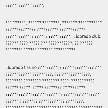
??????????? ??????.
??? ??????, ?????? ????????, ??????? ???????????
?????????????? ?????????? ????????????
????????????? ??????
???????????
Eldorado club.
?????? ???? ????? ??? ???????????, ?? ??????
???????? ?????? ??????? ??????????.
Eldorado Casino ??????????? ???? ?????????? ???
???????????? ?????????, ??? ?????????????,
???????? ???????? ???????? ????. ???????????
?????? ?????, ????? ???????? ?? ????????
????????? ??????
???????? ?? ???????? ????????
?????? ? ??????? ???????????? ????????.
????????? ?????????????? ??? ?????? ???????????