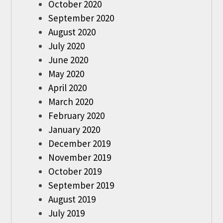
October 2020
September 2020
August 2020
July 2020
June 2020
May 2020
April 2020
March 2020
February 2020
January 2020
December 2019
November 2019
October 2019
September 2019
August 2019
July 2019