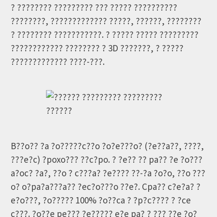
? ???????? ????????? ??? ????? ??????????
????????, ????????????? ?????, ??????, ????????
? ???????? ???????????. ? ????? ????? ?????????
???????????? ???????? ? 3D ???????, ? ?????
????????????? ????-???.
B??o?? ?a ?o?????c??o ?o?e???o? (?e??a??, ????,
???e?c) ?poxo??? ??c?po. ? ?e?? ?? pa?? ?e ?o???
a?oc? ?a?, ??o ? c???a? ?e???? ??-?a ?o?o, ??o ???
o? o?pa?a???a?? ?ec?o???o ??e?. Cpa?? c?e?a? ?
e?o???, ?o????? 100% ?o??ca ? ?p?c???? ? ?ce
c???. ?o??e pe??? ?e????? e?e pa? ? ??? ??e ?o?