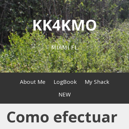
Skip
to
KK4KMO
content
MIAMI FL
Primary
About Me
LogBook
My Shack
Menu
NEW
Como efectuar